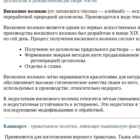
целлюлозы в разбавленном растворе NaOH.
Вискозное волокно
(от латинского viscosus — клейкий) — ис
переработкой природной целлюлозы. Производится в виде тек
Вискозное волокно является одним из первых искусственных 
производства вискозного волокна был разработан в конце ХI
по сей день. Процесс получения вискозного волокна состоит и
Получение из целлюлозы прядильного раствора — ви
Формование мокрым методом нити продавливанием в
регенерацией целлюлозы
Отделка и сушка
Вискозное волокно легко окрашивается красителями для натура
обуславливает высокие гигиенические качества ткани из него, 
используемых в производстве, относительно недорого.
К недостаткам вискозного волокна относятся лёгкая сминаемос
и недостаточная устойчивость к истиранию. Эти недостатки в
последующими модификациями и обработкой.
Кашкорсе
- трикотажное полотно, имеющее вывязанную факту
Применяется для изготовления верхнего трикотажа. Ткань об