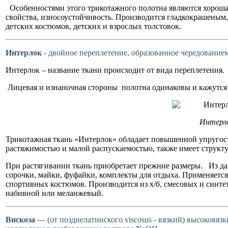
Особенностями этого трикотажного полотна являются хороша
свойства, износоустойчивость. Производится гладкокрашены
детских костюмов, детских и взрослых толстовок.
Интерлок
- двойное переплетение, образованное чередование
Интерлок – название ткани происходит от вида переплетения.
Лицевая и изнаночная стороны полотна одинаковы и кажутс
Интерл
Трикотажная ткань «Интерлок» обладает повышенной упруго
растяжимостью и малой распускаемостью, также имеет структур
При растягивании ткань приобретает прежние размеры. Из д
сорочки, майки, фуфайки, комплекты для отдыха. Применяетс
спортивных костюмов. Производится из х/б, смесовых и синте
набивной или меланжевый.
Вискоза
— (от позднелатинского viscosus - вязкий) высоковяз