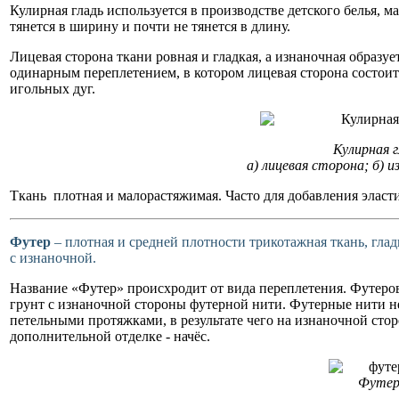
Кулирная гладь используется в производстве детского белья, м
тянется в ширину и почти не тянется в длину.
Лицевая сторона ткани ровная и гладкая, а изнаночная образу
одинарным переплетением, в котором лицевая сторона состоит
игольных дуг.
Кулирная г
а) лицевая сторона; б) 
Ткань плотная и малорастяжимая. Часто для добавления эласти
Футер
– плотная и средней плотности трикотажная ткань, гла
с изнаночной.
Название «Футер» происхродит от вида переплетения. Футеро
грунт с изнаночной стороны футерной нити. Футерные нити не
петельными протяжками, в результате чего на изнаночной стор
дополнительной отделке - начёс.
Футе